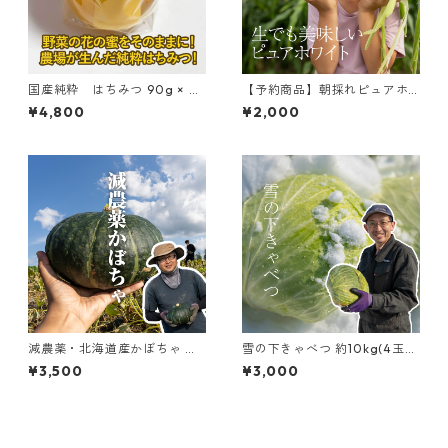
国産純粋 はちみつ 90g × 4
【予約商品】朝採れピュアホ
個セット
ワイト 10本入り
¥4,800
¥2,000
減農薬・北海道産かぼちゃ 約1
雪の下きゃべつ 約10kg(4玉～
0kg(4〜6玉)
6玉)
¥3,500
¥3,000