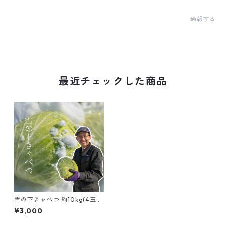
通報する
最近チェックした商品
雪の下きゃべつ 約10kg(4玉～
6玉)
¥3,000