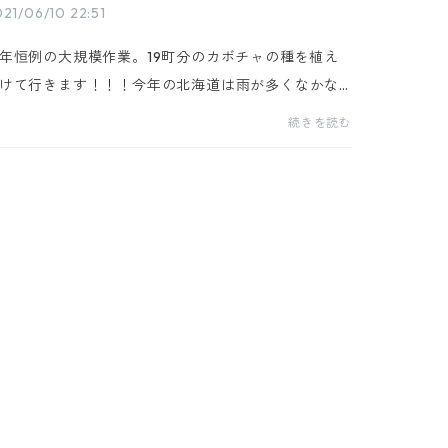
21/06/10 22:51
年恒例の大規模作業。19町分のカボチャの種を植え
けて行きます！！！今年の北海道は雨が多くなかな
仕事が進みません。 畑作は天気との勝負。1日雨が
続きを読む
れば機械を入れられず 作業ストップ。 歯がゆい
が...