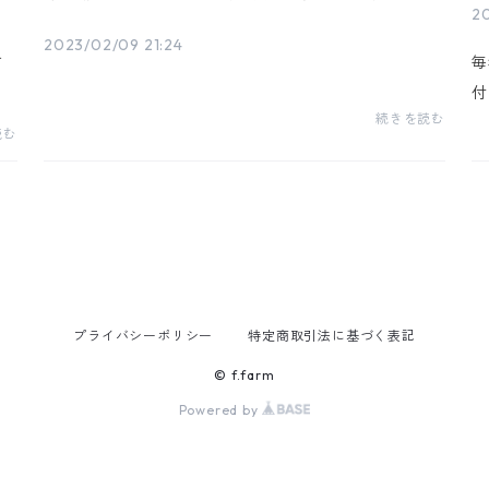
みを増したキャベツ 価格は例年並みで...残念です
20
2023/02/09 21:24
す
毎
付
続きを読む
か
読む
降
日
プライバシーポリシー
特定商取引法に基づく表記
© f.farm
Powered by